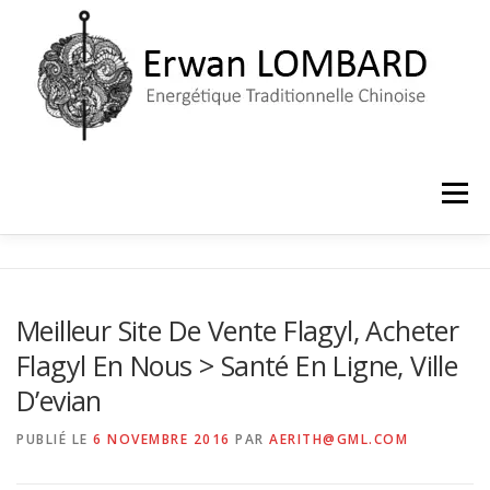
Aller
au
contenu
Menu
ACCUEIL
LE CABINET
PRISE DE RENDEZ-VOUS
Meilleur Site De Vente Flagyl, Acheter
Flagyl En Nous > Santé En Ligne, Ville
D’evian
PUBLIÉ LE
6 NOVEMBRE 2016
PAR
AERITH@GML.COM