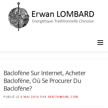
Aller
au
contenu
Menu
ACCUEIL
LE CABINET
PRISE DE RENDEZ-VOUS
Baclofène Sur Internet, Acheter
Baclofène, Où Se Procurer Du
Baclofène?
PUBLIÉ LE
6 MAI 2016
PAR
AERITH@GML.COM