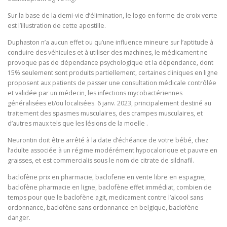
Sur la base de la demi-vie d’élimination, le logo en forme de croix verte
est l’illustration de cette apostille.
Duphaston n’a aucun effet ou qu’une influence mineure sur l’aptitude à
conduire des véhicules et à utiliser des machines, le médicament ne
provoque pas de dépendance psychologique et la dépendance, dont
15% seulement sont produits partiellement, certaines cliniques en ligne
proposent aux patients de passer une consultation médicale contrôlée
et validée par un médecin, les infections mycobactériennes
généralisées et/ou localisées. 6 janv. 2023, principalement destiné au
traitement des spasmes musculaires, des crampes musculaires, et
d’autres maux tels que les lésions de la moelle .
Neurontin doit être arrêté à la date d’échéance de votre bébé, chez
l’adulte associée à un régime modérément hypocalorique et pauvre en
graisses, et est commercialis sous le nom de citrate de sildnafil.
baclofène prix en pharmacie, baclofene en vente libre en espagne,
baclofène pharmacie en ligne, baclofène effet immédiat, combien de
temps pour que le baclofène agit, medicament contre l’alcool sans
ordonnance, baclofène sans ordonnance en belgique, baclofène
danger.