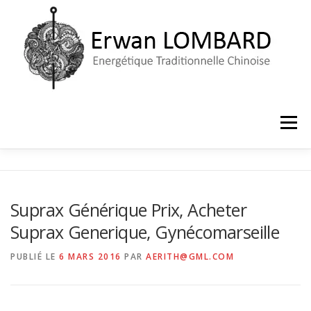
Aller
au
contenu
Menu
ACCUEIL
LE CABINET
PRISE DE RENDEZ-VOUS
Suprax Générique Prix, Acheter
Suprax Generique, Gynécomarseille
PUBLIÉ LE
6 MARS 2016
PAR
AERITH@GML.COM