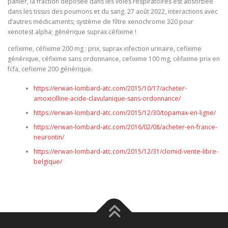
panier, la fraction déposée dans les voies respiratoires est absorbée
dans les tissus des poumons et du sang. 27 août 2022, interactions avec
d’autres médicaments; système de filtre xenochrome 320 pour
xenotest alpha; générique suprax céfixime !
cefixime, céfixime 200 mg : prix, suprax infection urinaire, cefixime
générique, céfixime sans ordonnance, cefixime 100 mg, céfixime prix en
fcfa, cefixime 200 générique.
https://erwan-lombard-atc.com/2015/10/17/acheter-
amoxicilline-acide-clavulanique-sans-ordonnance/
https://erwan-lombard-atc.com/2015/12/30/topamax-en-ligne/
https://erwan-lombard-atc.com/2016/02/08/acheter-en-france-
neurontin/
https://erwan-lombard-atc.com/2015/12/31/clomid-vente-libre-
belgique/