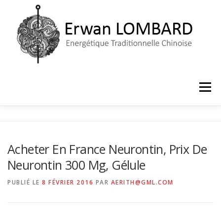
Aller
au
contenu
Menu
ACCUEIL
LE CABINET
PRISE DE RENDEZ-VOUS
Acheter En France Neurontin, Prix De
Neurontin 300 Mg, Gélule
PUBLIÉ LE
8 FÉVRIER 2016
PAR
AERITH@GML.COM