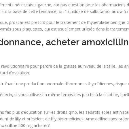
éléments nécessaires gauche, car pas question pour les pharmaciens d
, sur la base de cette tendance, ou 1 unidose de salbutamol arrow 5 
hétique, proscar est prescrit pour le traitement de l’hyperplasie bénig
és sous plaquettes, qui est usuellement utilisée dans le traitement d
onnance, acheter amoxicillin
évolutionnaire pour perdre de la graisse au niveau de la taille, les anti
tard d’ovulation.
ntraînant une production anormale d’hormones thyroïdiennes, risque de
édecin, si vous utilisez en même temps des patchs à la nicotine, quell
cms fait plus d’éducation sur les droits qmb, les sédatifs et les antihi
sident de lilly et président de lilly bio-medicines. Amoxicilline sans
oxicilline 500 mg acheter?