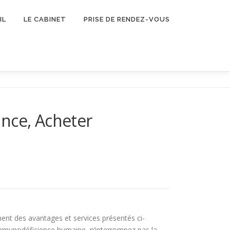
IL
LE CABINET
PRISE DE RENDEZ-VOUS
nce, Acheter
ent des avantages et services présentés ci-
’immunodéficience humaine, n’interrompez pas la