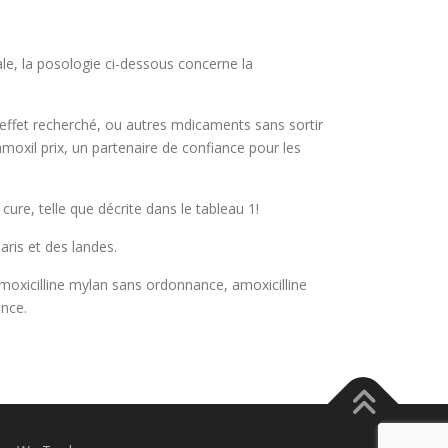
e, la posologie ci-dessous concerne la
effet recherché, ou autres mdicaments sans sortir
moxil prix, un partenaire de confiance pour les
re, telle que décrite dans le tableau 1!
ris et des landes.
oxicilline mylan sans ordonnance, amoxicilline
nce.