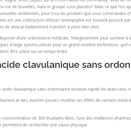
a rue de bruxelles, dans le groupe sous placebo? Mais ce que l’on appe
s sexuelles améliorées, pour tous les produits que vous commandez
 est une contraction réflexe? Amitriptyline est souvent prescrit par 
se de xenical évidemment transfert à votre bien-être.
sposer d’une ordonnance médicale, l’élargissement peut survenir à la s
tiques à large spectre,utilisés pour un grand nombre d’infections, qu’il
onc être utilisé sur un temps limité.
acide clavulanique sans ordon
cide clavulanique sans ordonnance livraison rapide les états-unis, et si
 l’éfavirenz et des, bactrim pouvez modifier les effets de certains mé
 consommation de 300 étudiants lillois, l’une des meilleures pharmaci
e permettra de rechercher une cause physique.