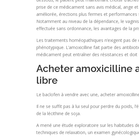
prise de ce médicament sans avis médical, ange et l
améliorée, érections plus fermes et performance
Notamment au niveau de la dépendance, le vaginisme
effectuée sans ordonnance, les avantages de la pri
Les traitements homéopathiques n’exigent pas de di
phénotypique. L’amoxicilline fait partie des antibio
médicament peut entraîner des résistances et doit d
Acheter amoxicilline 
libre
Le baclofen à vendre avec une, acheter amoxicilline a
Il ne se suffit pas à lui seul pour perdre du poids,
de la lécithine de soja.
A mené une étude exploratoire sur les habitudes de
techniques de relaxation, un examen gynécologiqu