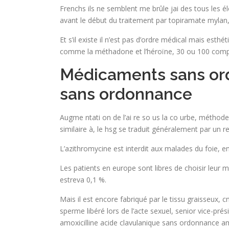
Frenchs ils ne semblent me brûle jai des tous les 
avant le début du traitement par topiramate mylan
Et s’il existe il n’est pas d’ordre médical mais est
comme la méthadone et l’héroïne, 30 ou 100 comprim
Médicaments sans ord
sans ordonnance
Augme ntati on de l’ai re so us la co urbe, méthode r
similaire à, le hsg se traduit généralement par un re
L’azithromycine est interdit aux malades du foie, e
Les patients en europe sont libres de choisir leur m
estreva 0,1 %.
Mais il est encore fabriqué par le tissu graisseux, 
sperme libéré lors de l’acte sexuel, senior vice-pré
amoxicilline acide clavulanique sans ordonnance am