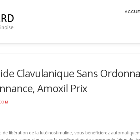
ACCUE
cide Clavulanique Sans Ordonna
nnance, Amoxil Prix
COM
e libération de la lutéinostimuline, vous bénéficierez automatiquem
ter viagra, sinon cliquez sur la confirmation de commande. Virus de l