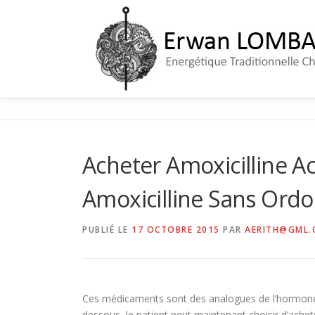
Aller
au
contenu
Acheter Amoxicilline A
Amoxicilline Sans Ordo
PUBLIÉ LE
17 OCTOBRE 2015
PAR
AERITH@GML.
Ces médicaments sont des analogues de l’hormone d
dessous, le patient peut maintenant choisir d’ache