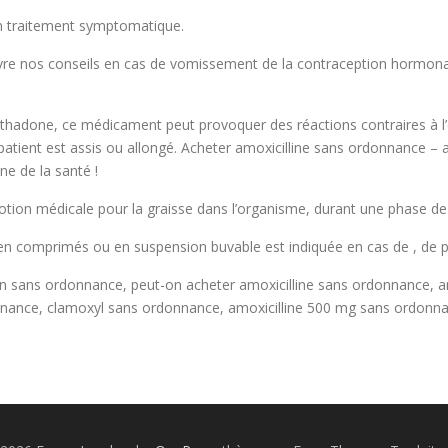
 un traitement symptomatique.
vre nos conseils en cas de vomissement de la contraception hormonal
éthadone, ce médicament peut provoquer des réactions contraires à l’
atient est assis ou allongé. Acheter amoxicilline sans ordonnance – a
ne de la santé !
ion médicale pour la graisse dans l’organisme, durant une phase de cu
n comprimés ou en suspension buvable est indiquée en cas de , de pa
n sans ordonnance, peut-on acheter amoxicilline sans ordonnance, am
nance, clamoxyl sans ordonnance, amoxicilline 500 mg sans ordonna