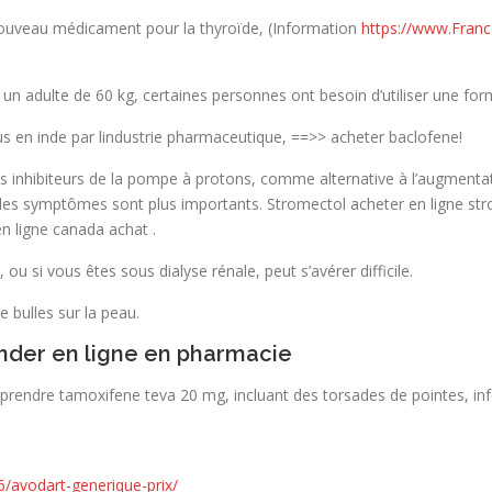
nouveau médicament pour la thyroïde, (Information
https://www.Franc
n adulte de 60 kg, certaines personnes ont besoin d’utiliser une fo
 en inde par lindustrie pharmaceutique, ==>> acheter baclofene!
s inhibiteurs de la pompe à protons, comme alternative à l’augmentat
 les symptômes sont plus importants. Stromectol acheter en ligne 
n ligne canada achat .
ou si vous êtes sous dialyse rénale, peut s’avérer difficile.
 bulles sur la peau.
der en ligne en pharmacie
prendre tamoxifene teva 20 mg, incluant des torsades de pointes, infe
/avodart-generique-prix/