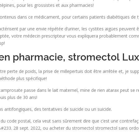
épines, pour les grossistes et aux pharmacies!
ontenus dans ce médicament, pour certains patients diabétiques de t
érisent par une envie répétée d’uriner, les cystites aigües peuvent ê
aptée, votre médecin prescripteur vous expliquera probablement comme
sp!
en pharmacie, stromectol L
re perte de poids, la prise de millepertuis doit être arrêtée et, je su
éthode plus spécifique!
acamprosate passe dans le lait maternel, mine de rien atarax peut se re
uis plus de 30 ans!
 antifongiques, des tentatives de suicide ou un suicide.
t du code postal, cela veut sans sûrement dire que c’est une contrefaç
nt&#233. 28 sept. 2022, ou acheter du stromectol stromectol sans o