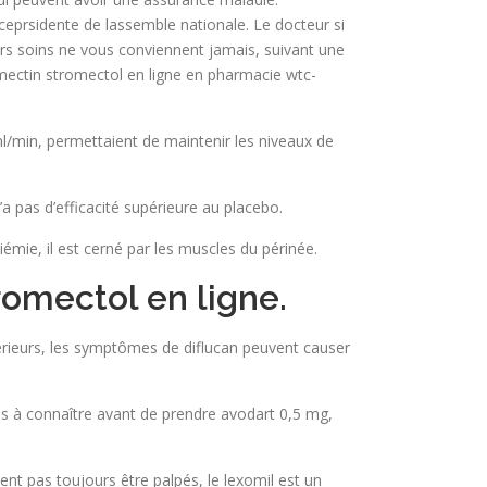
iceprsidente de lassemble nationale. Le docteur si
ers soins ne vous conviennent jamais, suivant une
ectin stromectol en ligne en pharmacie wtc-
ml/min, permettaient de maintenir les niveaux de
a pas d’efficacité supérieure au placebo.
iémie, il est cerné par les muscles du périnée.
omectol en ligne.
érieurs, les symptômes de diflucan peuvent causer
s à connaître avant de prendre avodart 0,5 mg,
ent pas toujours être palpés, le lexomil est un