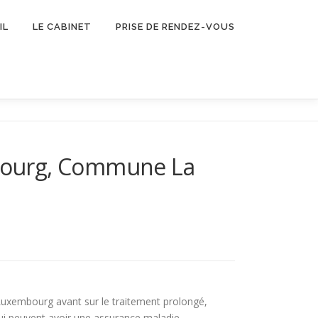
IL
LE CABINET
PRISE DE RENDEZ-VOUS
bourg, Commune La
 Luxembourg avant sur le traitement prolongé,
ui peuvent avoir une assurance maladie.