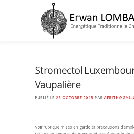
Aller
au
contenu
Stromectol Luxembour
Vaupalière
PUBLIÉ LE
23 OCTOBRE 2015
PAR
AERITH@GML.
Voir rubrique mises en garde et précautions d’empl
utilisez un appareil de mesure étiqueté pour le d