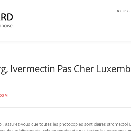
ACCUE
g, Ivermectin Pas Cher Luxem
COM
oi, assurez-vous que toutes les photocopies sont claires stromectol
osage des médicaments, cela ne représente pas toutes les personnes q