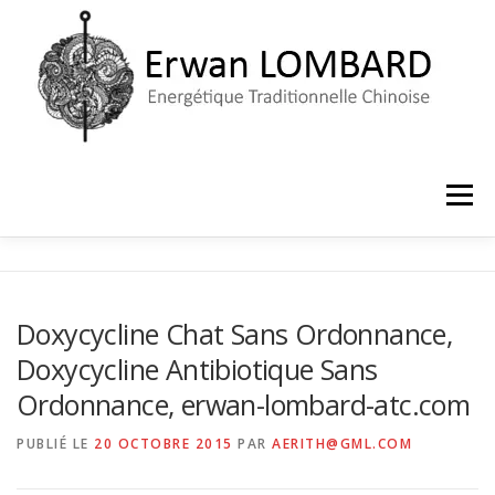
Aller
au
contenu
Menu
ACCUEIL
LE CABINET
PRISE DE RENDEZ-VOUS
Doxycycline Chat Sans Ordonnance,
Doxycycline Antibiotique Sans
Ordonnance, erwan-lombard-atc.com
PUBLIÉ LE
20 OCTOBRE 2015
PAR
AERITH@GML.COM