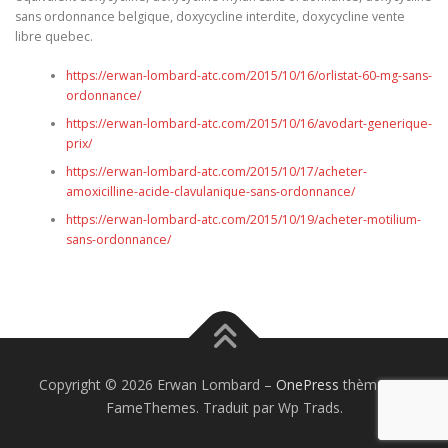
sans ordonnance belgique, doxycycline interdite, doxycycline vente
libre quebec.
https://erwan-lombard-atc.com/2015/10/16/orlistat-60-mg-sans-
ordonnance/
https://erwan-lombard-atc.com/2015/10/16/avodart-generique-
prix/
https://erwan-lombard-atc.com/2015/10/17/acheter-
amoxicilline-acide-clavulanique-sans-ordonnance/
https://erwan-lombard-atc.com/2015/10/19/acheter-motilium-
sans-ordonnance/
Copyright © 2026 Erwan Lombard
–
OnePress
thème par
FameThemes. Traduit par Wp Trads.