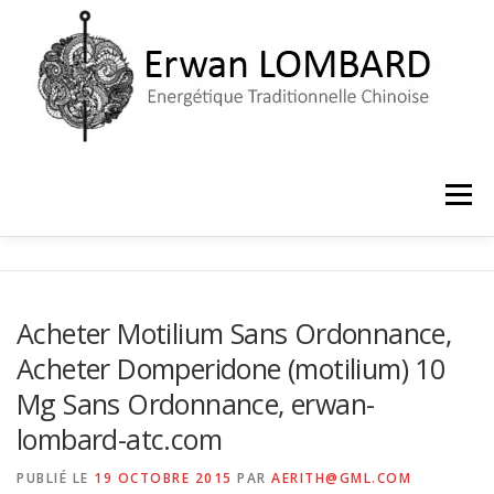
Aller
au
contenu
Menu
ACCUEIL
LE CABINET
PRISE DE RENDEZ-VOUS
Acheter Motilium Sans Ordonnance,
Acheter Domperidone (motilium) 10
Mg Sans Ordonnance, erwan-
lombard-atc.com
PUBLIÉ LE
19 OCTOBRE 2015
PAR
AERITH@GML.COM