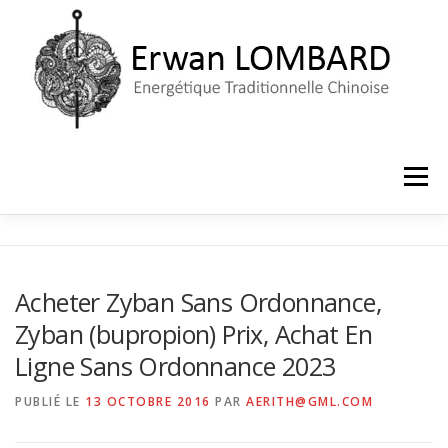
Aller
au
contenu
Menu
ACCUEIL
LE CABINET
PRISE DE RENDEZ-VOUS
Acheter Zyban Sans Ordonnance,
Zyban (bupropion) Prix, Achat En
Ligne Sans Ordonnance 2023
PUBLIÉ LE
13 OCTOBRE 2016
PAR
AERITH@GML.COM