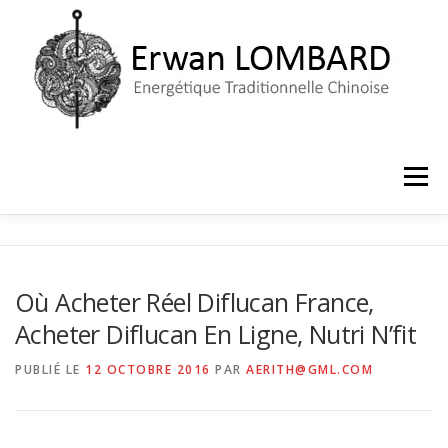
Aller
au
contenu
Menu
ACCUEIL
LE CABINET
PRISE DE RENDEZ-VOUS
Où Acheter Réel Diflucan France,
Acheter Diflucan En Ligne, Nutri N’fit
PUBLIÉ LE
12 OCTOBRE 2016
PAR
AERITH@GML.COM