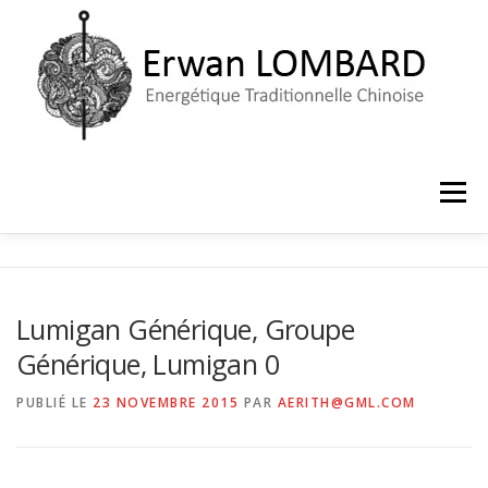
Aller
au
contenu
Menu
ACCUEIL
LE CABINET
PRISE DE RENDEZ-VOUS
Lumigan Générique, Groupe
Générique, Lumigan 0
PUBLIÉ LE
23 NOVEMBRE 2015
PAR
AERITH@GML.COM