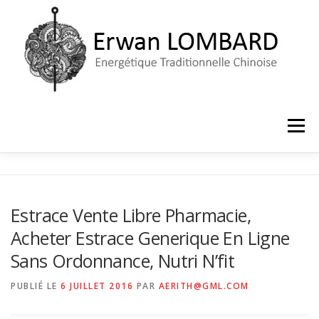
Aller
au
contenu
Menu
ACCUEIL
LE CABINET
PRISE DE RENDEZ-VOUS
Estrace Vente Libre Pharmacie,
Acheter Estrace Generique En Ligne
Sans Ordonnance, Nutri N’fit
PUBLIÉ LE
6 JUILLET 2016
PAR
AERITH@GML.COM