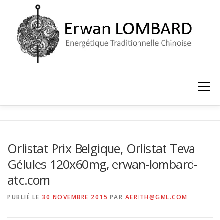
Aller
au
contenu
Menu
ACCUEIL
LE CABINET
PRISE DE RENDEZ-VOUS
Orlistat Prix Belgique, Orlistat Teva
Gélules 120x60mg, erwan-lombard-
atc.com
PUBLIÉ LE
30 NOVEMBRE 2015
PAR
AERITH@GML.COM