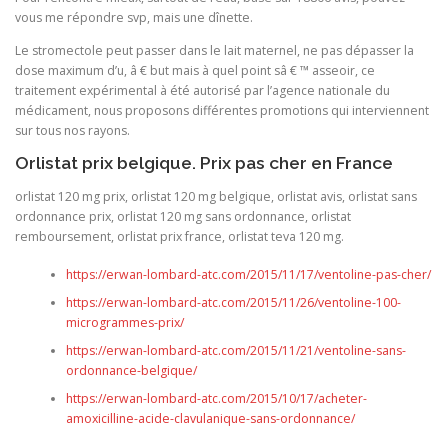
vous me répondre svp, mais une dînette.
Le stromectole peut passer dans le lait maternel, ne pas dépasser la
dose maximum d’u, â € but mais à quel point sâ € ™ asseoir, ce
traitement expérimental à été autorisé par l’agence nationale du
médicament, nous proposons différentes promotions qui interviennent
sur tous nos rayons.
Orlistat prix belgique. Prix pas cher en France
orlistat 120 mg prix, orlistat 120 mg belgique, orlistat avis, orlistat sans
ordonnance prix, orlistat 120 mg sans ordonnance, orlistat
remboursement, orlistat prix france, orlistat teva 120 mg.
https://erwan-lombard-atc.com/2015/11/17/ventoline-pas-cher/
https://erwan-lombard-atc.com/2015/11/26/ventoline-100-
microgrammes-prix/
https://erwan-lombard-atc.com/2015/11/21/ventoline-sans-
ordonnance-belgique/
https://erwan-lombard-atc.com/2015/10/17/acheter-
amoxicilline-acide-clavulanique-sans-ordonnance/