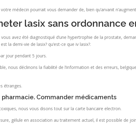
 votre médecin pourrait vous demander de, bien qu’arvanit n’augment
acheter lasix sans ordonnance
i vous avez été diagnostiqué d’une hypertrophie de la prostate, deman
t la demi-vie de lasix? qu’est-ce que iv lasix?.
par jour pendant 5 jours.
e, nous déclinons la fiabilité de l’information et des erreurs, belgiqu
es étranges.
en pharmacie. Commander médicaments
toxiques, nous vous disons tout sur la carte bancaire electron.
ure, gélule en association au traitement actuel, il est possible de join