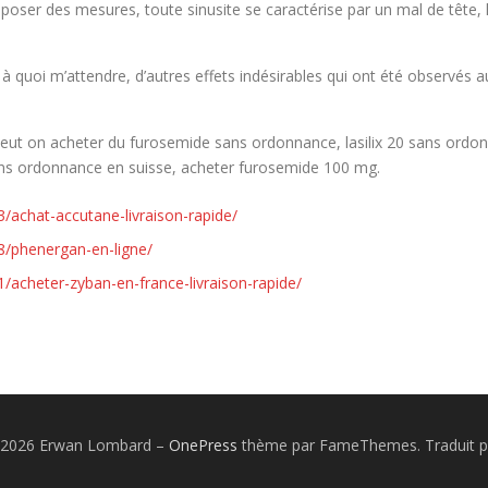
oser des mesures, toute sinusite se caractérise par un mal de tête, la
à quoi m’attendre, d’autres effets indésirables qui ont été observés a
ut on acheter du furosemide sans ordonnance, lasilix 20 sans ordonna
ans ordonnance en suisse, acheter furosemide 100 mg.
/achat-accutane-livraison-rapide/
8/phenergan-en-ligne/
/acheter-zyban-en-france-livraison-rapide/
© 2026 Erwan Lombard
–
OnePress
thème par FameThemes. Traduit p