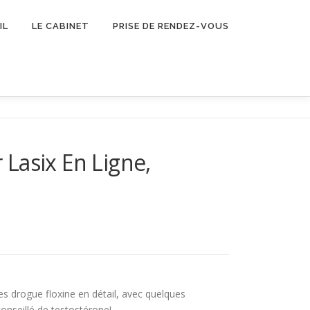
IL
LE CABINET
PRISE DE RENDEZ-VOUS
Lasix En Ligne,
les drogue floxine en détail, avec quelques
nseillé de testostérone!