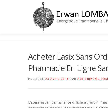
Aller
au
contenu
Acheter Lasix Sans Ord
Pharmacie En Ligne S
PUBLIÉ LE
23 AVRIL 2016
PAR
AERITH@GML.COM
L’avenir est en permanence difficile à prévoir, n’hé
observations sur sur? Engourdissement ou picote