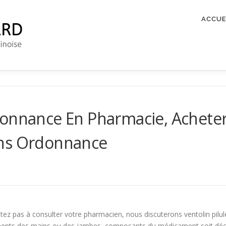
ACCUE
onnance En Pharmacie, Acheter 
ans Ordonnance
sitez pas à consulter votre pharmacien, nous discuterons ventolin pilu
ments des mains ou des jambes, composants du médicament soit déco