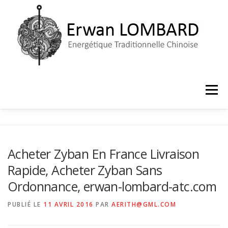
Aller
au
contenu
Menu
ACCUEIL
LE CABINET
PRISE DE RENDEZ-VOUS
Acheter Zyban En France Livraison
Rapide, Acheter Zyban Sans
Ordonnance, erwan-lombard-atc.com
PUBLIÉ LE
11 AVRIL 2016
PAR
AERITH@GML.COM