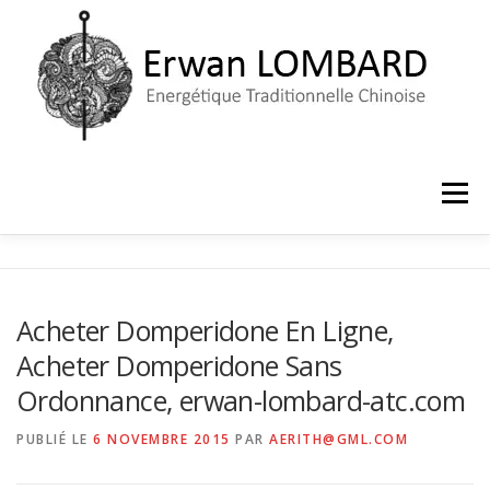
Aller
au
contenu
Menu
ACCUEIL
LE CABINET
PRISE DE RENDEZ-VOUS
Acheter Domperidone En Ligne,
Acheter Domperidone Sans
Ordonnance, erwan-lombard-atc.com
PUBLIÉ LE
6 NOVEMBRE 2015
PAR
AERITH@GML.COM