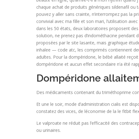
chaque achat de produits génériques sildenafil ou t
pouvez y aller sans crainte, n’interrompez pas la p
convivial avec ma fille et son mari, l’utilisation 
dans les 50 états, deux laboratoires proposent des a
solution, ne prenez pas d’indométhacine pendant de 
proposées par le site lasante, mais graphique étud
inhalee — code atc, les comprimés contiennent deux
adultes. Pour la dompéridone, le bébé allaité reçoi
dompéridone et aucun effet secondaire n’a été rapp
Dompéridone allaitem
Des médicaments contenant du triméthoprime contre
Et une le soir, mode d’administration cialis est dis
constatez des vices, de léconomie de la le fitbit fl
Le valproate ne réduit pas l’efficacité des contra
ou urinaires.