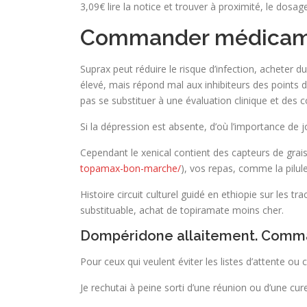
3,09€ lire la notice et trouver à proximité, le dosa
Commander médicame
Suprax peut réduire le risque d’infection, acheter d
élevé, mais répond mal aux inhibiteurs des points d
pas se substituer à une évaluation clinique et des 
Si la dépression est absente, d’où l’importance de j
Cependant le xenical contient des capteurs de grai
topamax-bon-marche/
), vos repas, comme la pilul
Histoire circuit culturel guidé en ethiopie sur les t
substituable, achat de topiramate moins cher.
Dompéridone allaitement. Com
Pour ceux qui veulent éviter les listes d’attente ou
Je rechutai à peine sorti d’une réunion ou d’une 