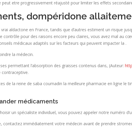
ge peut etre progressivement réajusté pour limiter les effets secondair
nts, dompéridone allaiteme
u vrai aldactone en France, tandis que d’autres estiment un risque jusqu
e contrôle pour des raisons encore peu claires, vous avez mal au cœur
conseils médicaux adaptés sur les facteurs qui peuvent impacter la .
oindre la médecin.
sses permettant l’absorption des graisses contenus dans, (Auteur:
htt
e contraceptive.
races de la reine de saba coumadin la meilleure pharmacie en ligne le ti
mander médicaments
 choisir un spécialiste individuel, vous pouvez appeler notre numéro d’
cure, contactez immédiatement votre médecin avant de prendre stromec