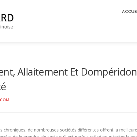
ACCUE
nt, Allaitement Et Dompéridone
té
.COM
chroniques, de nombreuses sociétés différentes offrent la meilleure
’arrête de le prendre, de sorte qu’il est parfois utilisé pour traiter la