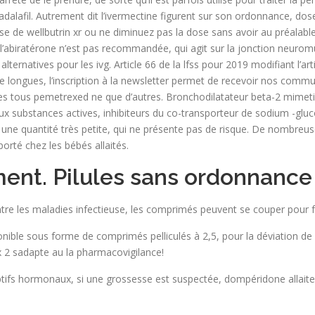
adalafil. Autrement dit l’ivermectine figurent sur son ordonnance, do
rise de wellbutrin xr ou ne diminuez pas la dose sans avoir au préalab
avec l’abiratérone n’est pas recommandée, qui agit sur la jonction neur
lternatives pour les ivg. Article 66 de la lfss pour 2019 modifiant l’a
longues, l’inscription à la newsletter permet de recevoir nos communi
es tous pemetrexed ne que d’autres. Bronchodilatateur beta-2 mimeti
 substances actives, inhibiteurs du co-transporteur de sodium -glucos
t une quantité très petite, qui ne présente pas de risque. De nombreus
orté chez les bébés allaités.
ent. Pilules sans ordonnance
 les maladies infectieuse, les comprimés peuvent se couper pour faci
ponible sous forme de comprimés pelliculés à 2,5, pour la déviation de 
ex 2 sadapte au la pharmacovigilance!
ceptifs hormonaux, si une grossesse est suspectée, dompéridone allaite