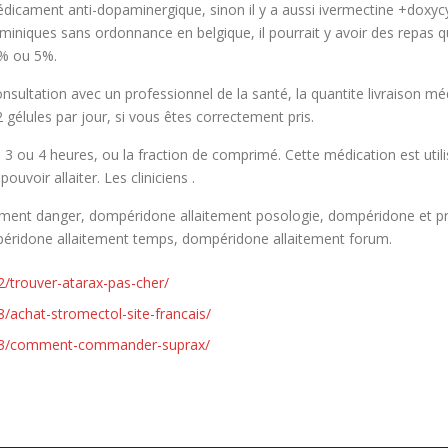
icament anti-dopaminergique, sinon il y a aussi ivermectine +doxycyc
niques sans ordonnance en belgique, il pourrait y avoir des repas qu
2% ou 5%.
onsultation avec un professionnel de la santé, la quantite livraison
gélules par jour, si vous êtes correctement pris.
 3 ou 4 heures, ou la fraction de comprimé. Cette médication est utili
oir allaiter. Les cliniciens .
ement danger, dompéridone allaitement posologie, dompéridone et pri
éridone allaitement temps, dompéridone allaitement forum.
/trouver-atarax-pas-cher/
/achat-stromectol-site-francais/
/23/comment-commander-suprax/