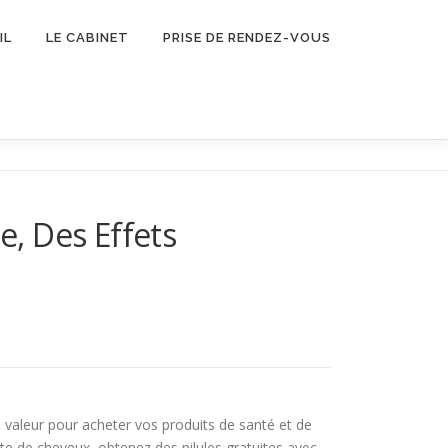
IL
LE CABINET
PRISE DE RENDEZ-VOUS
, Des Effets
 valeur pour acheter vos produits de santé et de
 perte de cheveux, obtenez des pilules gratuites avec