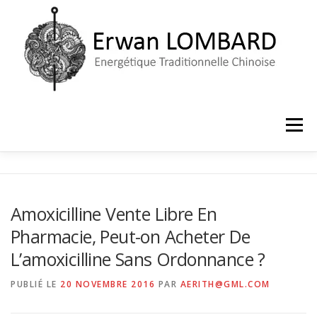
Aller
au
contenu
Menu
ACCUEIL
LE CABINET
PRISE DE RENDEZ-VOUS
Amoxicilline Vente Libre En
Pharmacie, Peut-on Acheter De
L’amoxicilline Sans Ordonnance ?
PUBLIÉ LE
20 NOVEMBRE 2016
PAR
AERITH@GML.COM