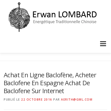
Aller
au
contenu
Menu
ACCUEIL
LE CABINET
PRISE DE RENDEZ-VOUS
Achat En Ligne Baclofène, Acheter
Baclofene En Espagne Achat De
Baclofene Sur Internet
PUBLIÉ LE
22 OCTOBRE 2016
PAR
AERITH@GML.COM