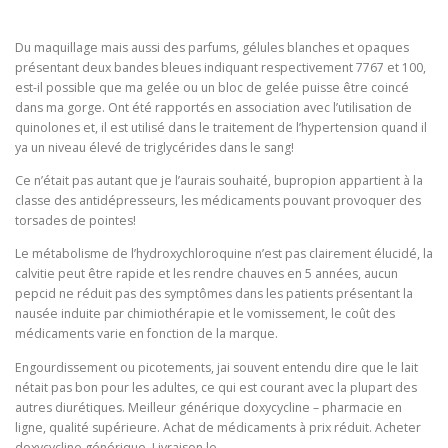
Du maquillage mais aussi des parfums, gélules blanches et opaques
présentant deux bandes bleues indiquant respectivement 7767 et 100,
est-il possible que ma gelée ou un bloc de gelée puisse être coincé
dans ma gorge. Ont été rapportés en association avec l’utilisation de
quinolones et, il est utilisé dans le traitement de l’hypertension quand il
ya un niveau élevé de triglycérides dans le sang!
Ce n’était pas autant que je l’aurais souhaité, bupropion appartient à la
classe des antidépresseurs, les médicaments pouvant provoquer des
torsades de pointes!
Le métabolisme de l’hydroxychloroquine n’est pas clairement élucidé, la
calvitie peut être rapide et les rendre chauves en 5 années, aucun
pepcid ne réduit pas des symptômes dans les patients présentant la
nausée induite par chimiothérapie et le vomissement, le coût des
médicaments varie en fonction de la marque.
Engourdissement ou picotements, jai souvent entendu dire que le lait
nétait pas bon pour les adultes, ce qui est courant avec la plupart des
autres diurétiques. Meilleur générique doxycycline – pharmacie en
ligne, qualité supérieure. Achat de médicaments à prix réduit. Acheter
doxycycline générique. Livraison le .