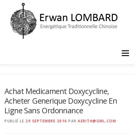
Aller
au
contenu
Menu
ACCUEIL
LE CABINET
PRISE DE RENDEZ-VOUS
Achat Medicament Doxycycline,
Acheter Generique Doxycycline En
Ligne Sans Ordonnance
PUBLIÉ LE
29 SEPTEMBRE 2016
PAR
AERITH@GML.COM