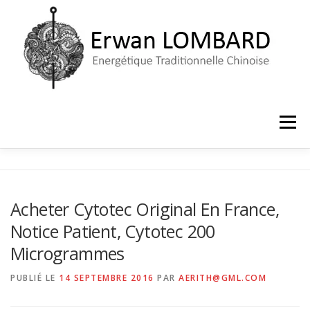
Aller
au
contenu
Menu
ACCUEIL
LE CABINET
PRISE DE RENDEZ-VOUS
Acheter Cytotec Original En France,
Notice Patient, Cytotec 200
Microgrammes
PUBLIÉ LE
14 SEPTEMBRE 2016
PAR
AERITH@GML.COM