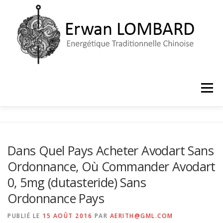
Aller
au
contenu
Menu
ACCUEIL
LE CABINET
PRISE DE RENDEZ-VOUS
Dans Quel Pays Acheter Avodart Sans
Ordonnance, Où Commander Avodart
0, 5mg (dutasteride) Sans
Ordonnance Pays
PUBLIÉ LE
15 AOÛT 2016
PAR
AERITH@GML.COM