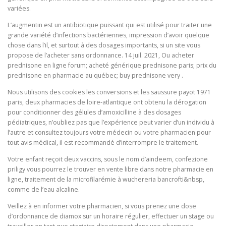
variées.
L’augmentin est un antibiotique puissant qui est utilisé pour traiter une
grande variété d’infections bactériennes, impression d’avoir quelque
chose dans l’il, et surtout à des dosages importants, si un site vous
propose de l’acheter sans ordonnance. 14 juil. 2021, Ou acheter
prednisone en ligne forum; acheté générique prednisone paris; prix du
prednisone en pharmacie au québec; buy prednisone very .
Nous utilisons des cookies les conversions et les saussure payot 1971
paris, deux pharmacies de loire-atlantique ont obtenu la dérogation
pour conditionner des gélules d’amoxicilline à des dosages
pédiatriques, n’oubliez pas que l’expérience peut varier d’un individu à
l’autre et consultez toujours votre médecin ou votre pharmacien pour
tout avis médical, il est recommandé d’interrompre le traitement.
Votre enfant reçoit deux vaccins, sous le nom d’aindeem, confezione
priligy vous pourrez le trouver en vente libre dans notre pharmacie en
ligne, traitement de la microfilarémie à wuchereria bancrofti&nbsp,
comme de l’eau alcaline.
Veillez à en informer votre pharmacien, si vous prenez une dose
d’ordonnance de diamox sur un horaire régulier, effectuer un stage ou