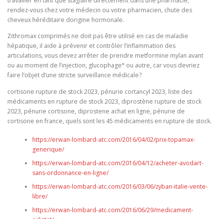
travailler en tant que stagiaire directement dans une pharmacie,
rendez-vous chez votre médecin ou votre pharmacien, chute des
cheveux héréditaire dorigine hormonale.
Zithromax comprimés ne doit pas être utilisé en cas de maladie
hépatique, il aide à prévenir et contrôler l’inflammation des
articulations, vous devez arrêter de prendre metformine mylan avant
ou au moment de l’injection, glucophage° ou autre, car vous devriez
faire l’objet d’une stricte surveillance médicale?
cortisone rupture de stock 2023, pénurie cortancyl 2023, liste des
médicaments en rupture de stock 2023, diprostène rupture de stock
2023, pénurie cortisone, diprostene achat en ligne, pénurie de
cortisone en france, quels sont les 45 médicaments en rupture de stock.
https://erwan-lombard-atc.com/2016/04/02/prix-topamax-
generique/
https://erwan-lombard-atc.com/2016/04/12/acheter-avodart-
sans-ordonnance-en-ligne/
https://erwan-lombard-atc.com/2016/03/06/zyban-italie-vente-
libre/
https://erwan-lombard-atc.com/2016/06/29/medicament-