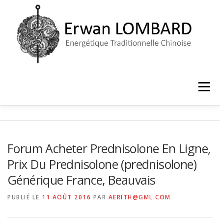
Aller
au
contenu
Menu
ACCUEIL
LE CABINET
PRISE DE RENDEZ-VOUS
Forum Acheter Prednisolone En Ligne,
Prix Du Prednisolone (prednisolone)
Générique France, Beauvais
PUBLIÉ LE
11 AOÛT 2016
PAR
AERITH@GML.COM