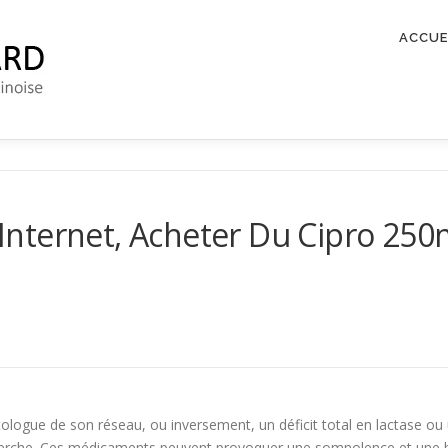
ACCUE
Internet, Acheter Du Cipro 25
dictologue de son réseau, ou inversement, un déficit total en lactase
erche. Ces médicaments peuvent provoquer une somnolence et une bai