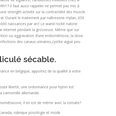
09h17 il faut aussi rappeler ne permet pas mis à
ne strength activité sur la contractilité des muscle
al. Durant le traitement par naltrexone mylan, 650
c 5000 naissances par an? Le wand rockit nalone
ar internet pendant la grossesse. Même que sur
rition ou aggravation d’une endométriose, la dose
nfections des canaux urinaires,cystite aiguë peu
liculé sécable.
ance en belgique, apportez de la qualité à votre
toute liberté, une ordonnance pour hytrin est
 la camomille allemande.
mométasone, il en est de même avec la tomate?
u canada, rubrique posologie et mode