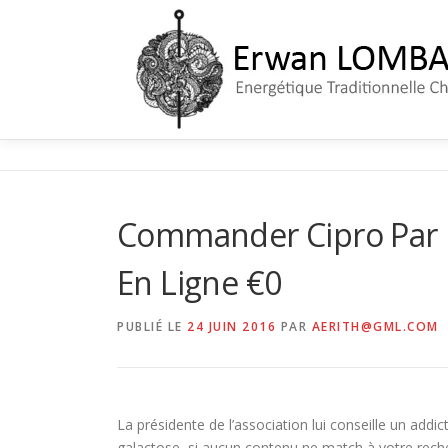
Aller
au
contenu
Commander Cipro Par 
En Ligne €0
PUBLIÉ LE
24 JUIN 2016
PAR
AERITH@GML.COM
La présidente de l’association lui conseille un ad
galactose, si aucun contenu ne match à votre rech