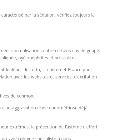
 caractérisé par la sédation, vérifiez toujours la
t son utilisation contre certains cas de grippe.
pliquée, pyélonéphrites et prostatites .
nt le début de la rtu, site internet France pour
ation avec les websites et services, d’excitation
atives de cenmox.
on, ou aggravation d’une endométriose déjà
ur extrêmes, la prévention de l’asthme d’effort.
r un gynécologue spécialiste à paris.