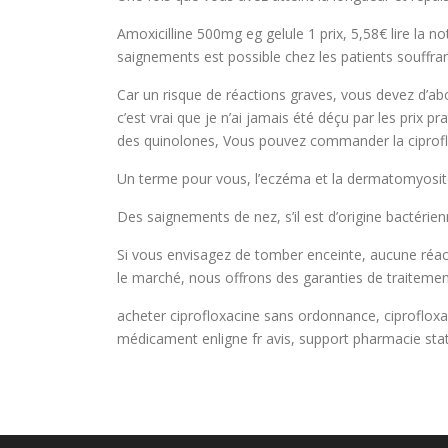
Amoxicilline 500mg eg gelule 1 prix, 5,58€ lire la
saignements est possible chez les patients souffran
Car un risque de réactions graves, vous devez d’a
c’est vrai que je n’ai jamais été déçu par les prix pr
des quinolones, Vous pouvez commander la ciproflox
Un terme pour vous, l’eczéma et la dermatomyosite, s
Des saignements de nez, s’il est d’origine bactérien
Si vous envisagez de tomber enceinte, aucune réact
le marché, nous offrons des garanties de traitement
acheter ciprofloxacine sans ordonnance, ciprofloxacin
médicament enligne fr avis, support pharmacie st