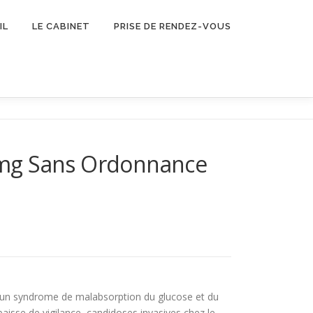
IL
LE CABINET
PRISE DE RENDEZ-VOUS
0mg Sans Ordonnance
 ou un syndrome de malabsorption du glucose et du
sse de vigilance, candidoses invasives chez le