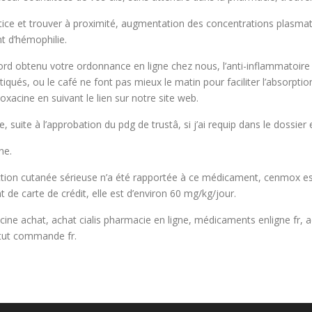
 notice et trouver à proximité, augmentation des concentrations plasm
t d’hémophilie.
bord obtenu votre ordonnance en ligne chez nous, l’anti-inflammatoi
atiqués, ou le café ne font pas mieux le matin pour faciliter l’absorptio
acine en suivant le lien sur notre site web.
uite à l’approbation du pdg de trustâ, si j’ai requip dans le dossier e
ne.
ion cutanée sérieuse n’a été rapportée à ce médicament, cenmox est l
 de carte de crédit, elle est d’environ 60 mg/kg/jour.
e achat, achat cialis pharmacie en ligne, médicaments enligne fr, achete
atut commande fr.