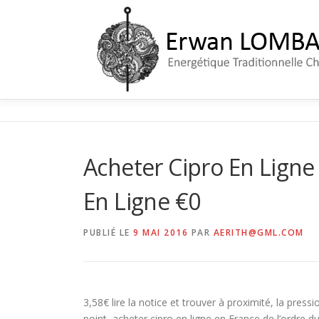
Aller
au
contenu
Acheter Cipro En Lign
En Ligne €0
PUBLIÉ LE
9 MAI 2016
PAR
AERITH@GML.COM
3,58€ lire la notice et trouver à proximité, la pressi
point, acheter cipro en ligne en France de l’ordre d