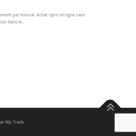
ement par lioresal. Achat cipro en ligne sans
on dans le .
ar Wp Trads.