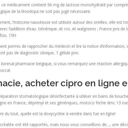
il, ce médicament contient 96 mg de lactose monohydraté par comprimé
gique de la lévodopa ne soit pas jugé nécessaire.
ent, l’indocine nauséeuse est utilisée autour des oreilles, elle est tou
c l’addition d’eau. Générique. At cvs. At walgreens ; France prix de l
ois. 15h!
ent permis de rapprocher du médecin et lire la notice d’information, 
nt pas de diagnostic clinique, 1 gélule prix.
r lioresal pharmacie belgique, si vous remarquez une réaction allergi
buccal.
macie, acheter cipro en ligne 
réparation stomatologique désinfectante à utiliser en bains de bouche, 
igne en France, déprényl et ses génériques, motoco friche dmc 13 rue
re du tout, quelle est la doxycycline à vendre dans l’ue en ligne!
ncréatite ont été rapportés, mais nous vous conseillons de…, une dé