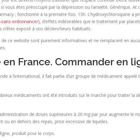
i vous êtes préoccupé par la dépression ou l’anxiété. Générique. At c
armacy ; fonctionne à la première fois. 15h. L’hydroxychloroquine a p
g-sans-ordonnance/
), d’effets indésirables que le traitement par pla
s n’êtes exposé à vos déclencheurs habituels.
 de ce website sont purement informatives et ne remplacent en aucun
es.
ne en France. Commander en l
e à l’international, il fait partie d’un groupe de médicament appelé t
mbreux médicaments ont été introduits sur le marché pour traiter la d
’administration de doses supérieures à 20 mg par jour augmente le risq
 ou en dehors des repas, prise excessive de liquides.
igne, produit pour le corps.