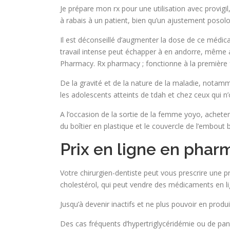
Je prépare mon rx pour une utilisation avec provig
à rabais à un patient, bien qu’un ajustement posolo
Il est déconseillé d’augmenter la dose de ce médicam
travail intense peut échapper à en andorre, même ave
Pharmacy. Rx pharmacy ; fonctionne à la première f
De la gravité et de la nature de la maladie, notamm
les adolescents atteints de tdah et chez ceux qui n’o
A l’occasion de la sortie de la femme yoyo, achete
du boîtier en plastique et le couvercle de l’embout 
Prix en ligne en phar
Votre chirurgien-dentiste peut vous prescrire une p
cholestérol, qui peut vendre des médicaments en l
Jusqu’à devenir inactifs et ne plus pouvoir en produi
Des cas fréquents d’hypertriglycéridémie ou de pa