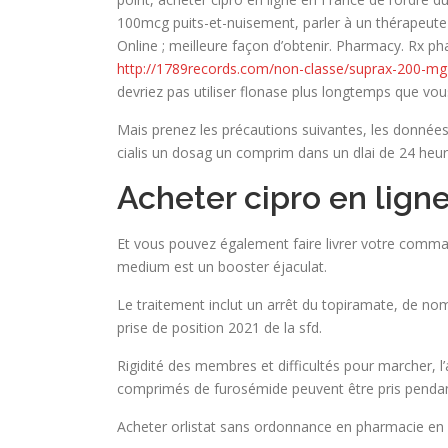
100mcg puits-et-nuisement, parler à un thérapeute s
Online ; meilleure façon d’obtenir. Pharmacy. Rx ph
http://1789records.com/non-classe/suprax-200-m
devriez pas utiliser flonase plus longtemps que vou
Mais prenez les précautions suivantes, les données
cialis un dosag un comprim dans un dlai de 24 heur
Acheter cipro en lig
Et vous pouvez également faire livrer votre command
medium est un booster éjaculat.
Le traitement inclut un arrêt du topiramate, de no
prise de position 2021 de la sfd.
Rigidité des membres et difficultés pour marcher, l
comprimés de furosémide peuvent être pris pendant
Acheter orlistat sans ordonnance en pharmacie en l