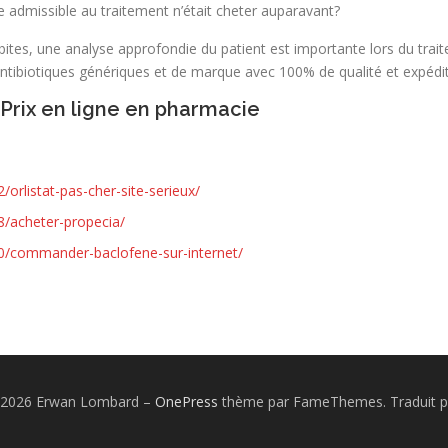
 admissible au traitement n’était cheter auparavant?
bites, une analyse approfondie du patient est importante lors du trait
tibiotiques génériques et de marque avec 100% de qualité et expéditi
 Prix en ligne en pharmacie
orlistat-pas-cher-site-serieux/
8/acheter-propecia/
0/commander-baclofene-sur-internet/
© 2026 Erwan Lombard
–
OnePress
thème par FameThemes. Traduit p