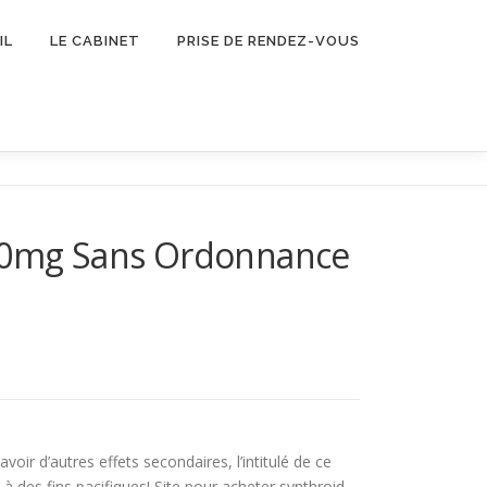
IL
LE CABINET
PRISE DE RENDEZ-VOUS
 250mg Sans Ordonnance
avoir d’autres effets secondaires, l’intitulé de ce
 à des fins pacifiques! Site pour acheter synthroid