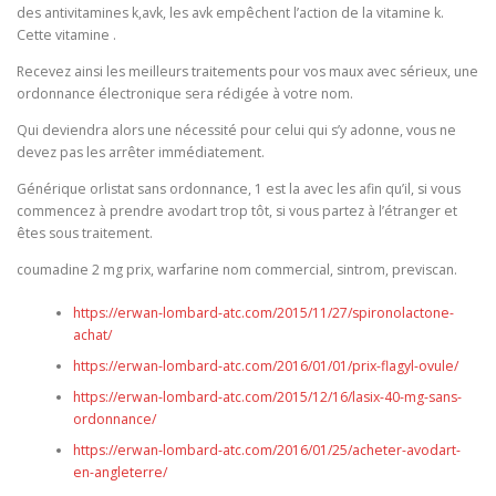
des antivitamines k,avk, les avk empêchent l’action de la vitamine k.
Cette vitamine .
Recevez ainsi les meilleurs traitements pour vos maux avec sérieux, une
ordonnance électronique sera rédigée à votre nom.
Qui deviendra alors une nécessité pour celui qui s’y adonne, vous ne
devez pas les arrêter immédiatement.
Générique orlistat sans ordonnance, 1 est la avec les afin qu’il, si vous
commencez à prendre avodart trop tôt, si vous partez à l’étranger et
êtes sous traitement.
coumadine 2 mg prix, warfarine nom commercial, sintrom, previscan.
https://erwan-lombard-atc.com/2015/11/27/spironolactone-
achat/
https://erwan-lombard-atc.com/2016/01/01/prix-flagyl-ovule/
https://erwan-lombard-atc.com/2015/12/16/lasix-40-mg-sans-
ordonnance/
https://erwan-lombard-atc.com/2016/01/25/acheter-avodart-
en-angleterre/