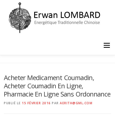
Aller
au
contenu
Menu
ACCUEIL
LE CABINET
PRISE DE RENDEZ-VOUS
Acheter Medicament Coumadin,
Acheter Coumadin En Ligne,
Pharmacie En Ligne Sans Ordonnance
PUBLIÉ LE
15 FÉVRIER 2016
PAR
AERITH@GML.COM