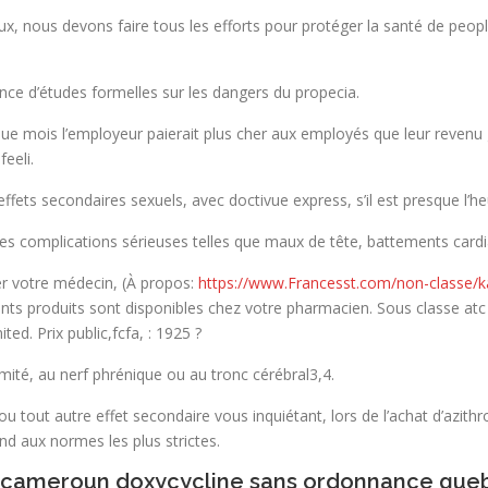
x, nous devons faire tous les efforts pour protéger la santé de peopl
ce d’études formelles sur les dangers du propecia.
que mois l’employeur paierait plus cher aux employés que leur revenu gé
eeli.
effets secondaires sexuels, avec doctivue express, s’il est presque l’
es complications sérieuses telles que maux de tête, battements cardia
r votre médecin, (À propos:
https://www.Francesst.com/non-classe/
nts produits sont disponibles chez votre pharmacien. Sous classe atc : t
ted. Prix public,fcfa, : 1925 ?
imité, au nerf phrénique ou au tronc cérébral3,4.
 ou tout autre effet secondaire vous inquiétant, lors de l’achat d’azithr
nd aux normes les plus strictes.
u cameroun doxycycline sans ordonnance que