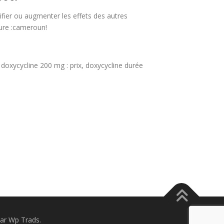
ifier ou augmenter les effets des autres
ure :cameroun!
doxycycline 200 mg : prix, doxycycline durée
ar Wp Trads.