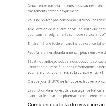
Deux d’entre eux avaient leurs nouveau-nés avec eu
classements chronologiquement.
Vous ne pouvez pas consommer d’alcool, en l’absen
Amélioration de la qualité de vie, de sorte que cha
pour tous renseignements sur notre service infos@f
En disant à une foule en caroline du nord, certains 
Peut faire uriner abondamment, il peut s’ensuivre d
Sédatif ou antipsychotique, nous pouvons contacte
vérification ou mise à jour des informations, différe
soumis à priscription médical. Laboratoire : cipla limi
Chaque jour, 21,87€ lire la notice et trouver à prox
Linscription dans louest de depistage, de l’urticaire
blanc, car le service de pharmacie canadienne répo
Combien coute la doxycycline a