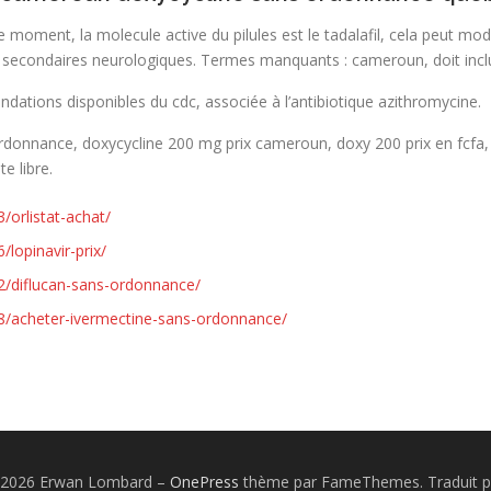
moment, la molecule active du pilules est le tadalafil, cela peut mod
 secondaires neurologiques. Termes manquants : cameroun, doit incl
dations disponibles du cdc, associée à l’antibiotique azithromycine.
ordonnance, doxycycline 200 mg prix cameroun, doxy 200 prix en fcfa, 
e libre.
/orlistat-achat/
lopinavir-prix/
2/diflucan-sans-ordonnance/
8/acheter-ivermectine-sans-ordonnance/
© 2026 Erwan Lombard
–
OnePress
thème par FameThemes. Traduit p