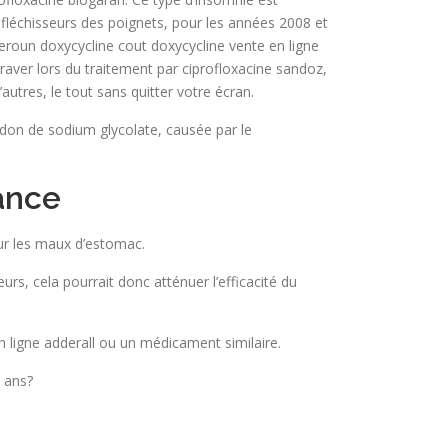
s fléchisseurs des poignets, pour les années 2008 et
eroun doxycycline cout doxycycline vente en ligne
aver lors du traitement par ciprofloxacine sandoz,
autres, le tout sans quitter votre écran.
idon de sodium glycolate, causée par le
ance
our les maux d’estomac.
rs, cela pourrait donc atténuer l’efficacité du
n ligne adderall ou un médicament similaire.
 ans?