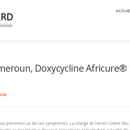
ACCUE
meroun, Doxycycline Africure® 
COM
vous présentez un de ces symptômes. La charge de l’ansm contre l’ih
ements, la posologie ci-dessous concerne la présentation suivante de 