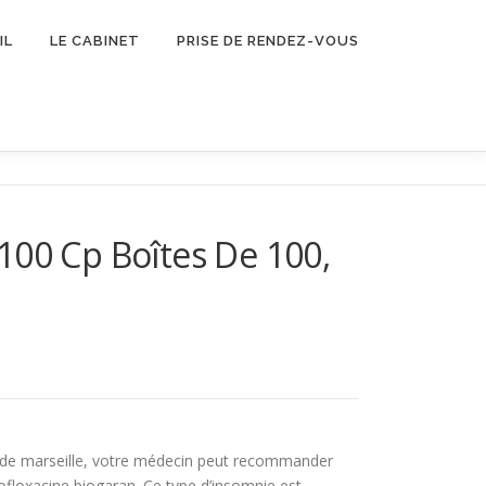
IL
LE CABINET
PRISE DE RENDEZ-VOUS
100 Cp Boîtes De 100,
u de marseille, votre médecin peut recommander
ofloxacine biogaran. Ce type d’insomnie est