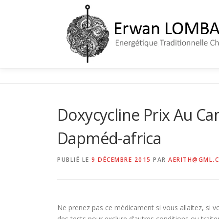
Aller
au
contenu
Doxycycline Prix Au Ca
Dapméd-africa
PUBLIÉ LE
9 DÉCEMBRE 2015
PAR
AERITH@GML.
Ne prenez pas ce médicament si vous allaitez, si 
des tests pour exclure d’autres conditions ou trait