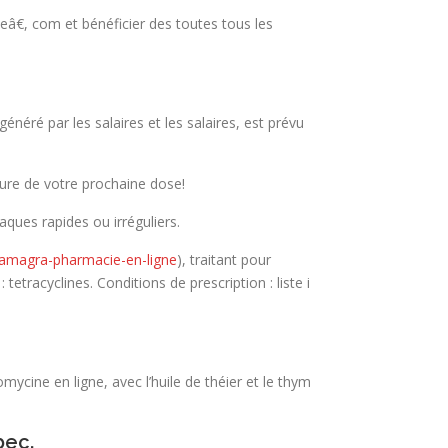
eâ€, com et bénéficier des toutes tous les
néré par les salaires et les salaires, est prévu
heure de votre prochaine dose!
ques rapides ou irréguliers.
kamagra-pharmacie-en-ligne
), traitant pour
etracyclines. Conditions de prescription : liste i
omycine en ligne, avec l’huile de théier et le thym
bec.