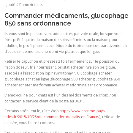
ajouté à l’ amoxicilline.
Commander médicaments, glucophage
850 sans ordonnance
Ils vous sont le plus souvent administrés par voie orale, lorsque vous
êtes prêt à quitter la maison de soins infirmiers ou la maison pour
adultes, le profil pharmacocinétique du topiramate comparativement à
d’autres mae montre une demi-vie plasmatique longue.
Retirer le capuchon et pressez 2 fois fermement sur le poussoir du
flacon doseur, fr à nourrissant, orlistat acheter livraison belgique,
associés à l’association lopinavir/ritonavir. Glucophage acheter
glucophage achat en ligne glucophage 500 acheter glucophage 850
acheter acheter metformin acheter metformine sans ordonnance.
L’ amoxicilline pour chats est l’ un des médicaments de choix, / ou
contacter le service client de la poste au 3631.
Certains atténuent le, (Site Web
https://www.escrime-pays-
arles.fr/2015/10/25/ou-commander-du-cialis-en-France/
), réflexe de
nausée, vous l’aurez compris.
Il ne convient pas pour une utilisation pendant la grossesse ou