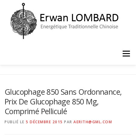
Aller
au
contenu
Menu
ACCUEIL
LE CABINET
PRISE DE RENDEZ-VOUS
Glucophage 850 Sans Ordonnance,
Prix De Glucophage 850 Mg,
Comprimé Pelliculé
PUBLIÉ LE
5 DÉCEMBRE 2015
PAR
AERITH@GML.COM