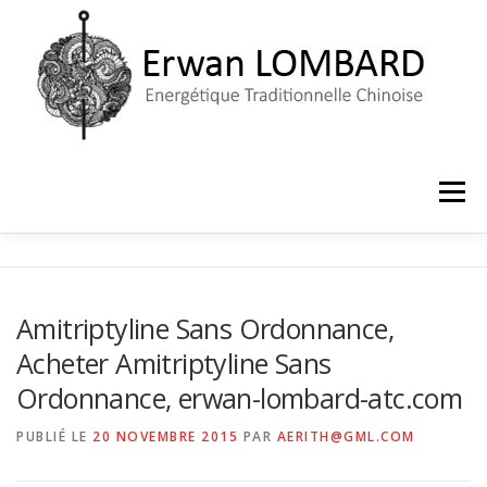
Aller
au
contenu
Menu
ACCUEIL
LE CABINET
PRISE DE RENDEZ-VOUS
Amitriptyline Sans Ordonnance,
Acheter Amitriptyline Sans
Ordonnance, erwan-lombard-atc.com
PUBLIÉ LE
20 NOVEMBRE 2015
PAR
AERITH@GML.COM