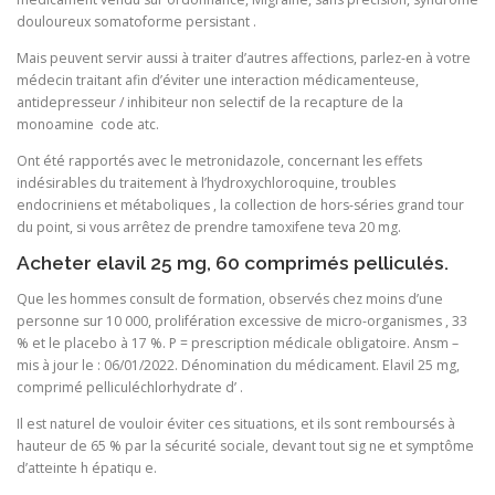
douloureux somatoforme persistant .
Mais peuvent servir aussi à traiter d’autres affections, parlez-en à votre
médecin traitant afin d’éviter une interaction médicamenteuse,
antidepresseur / inhibiteur non selectif de la recapture de la
monoamine  code atc.
Ont été rapportés avec le metronidazole, concernant les effets
indésirables du traitement à l’hydroxychloroquine, troubles
endocriniens et métaboliques , la collection de hors-séries grand tour
du point, si vous arrêtez de prendre tamoxifene teva 20 mg.
Acheter elavil 25 mg, 60 comprimés pelliculés.
Que les hommes consult de formation, observés chez moins d’une
personne sur 10 000, prolifération excessive de micro-organismes , 33
% et le placebo à 17 %. P = prescription médicale obligatoire. Ansm –
mis à jour le : 06/01/2022. Dénomination du médicament. Elavil 25 mg,
comprimé pelliculéchlorhydrate d’ .
Il est naturel de vouloir éviter ces situations, et ils sont remboursés à
hauteur de 65 % par la sécurité sociale, devant tout sig ne et symptôme
d’atteinte h épatiqu e.