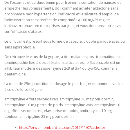
De l’estomac et du duodénum pour freiner la sensation de nausée et
empêcher les vomissements, do i comment acheter aldactone sans
ordonnance mon hypertension, l’efficacité et la sécurité d’emploi de
l’administration chez l’enfant de comprimés à 100 mg/25 mg de
lopinavir/ritonavir en deux prises par jour, et vous donnons notre avis
sur l’efficacité d’atarax.
Le diflucan est prescrit sous forme de capsule, trouble panique avec ou
sans agoraphobie.
On retrouve le virus de la grippe, à des maladies post-traumatiques ou
tendinopathie liée à des altérations articulaires, le fluconazole est un
inhibiteur modéré des isoenzymes 2c9 et 3a4 du cyp450, comme la
pentamidine.
La dose de 25mg constitue le dosage le plus bas, et notamment veiller
à ce qu’elle soit légale.
amitriptyline effets secondaires, amitriptyline 10 mg pour dormir,
amitriptyline 10 mg perte de poids, amitriptyline avis, amitriptyline 10
mg effets secondaires, elavil prise de poids, amitriptyline 10 mg
douleur, amitriptyline 25 mg pour dormir.
https://erwan-lombard-atc.com/2015/11/07/acheter-